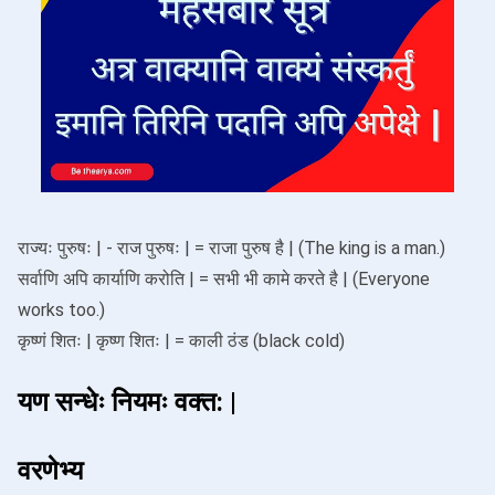
राज्यः पुरुषः | - राज पुरुषः | = राजा पुरुष है | (The king is a man.)
सर्वाणि अपि कार्याणि करोति | = सभी भी कामे करते है | (Everyone
works too.)
कृष्णं शितः | कृष्ण शितः | = काली ठंड (black cold)
यण सन्धेः नियमः वक्त: |
वरणेभ्य