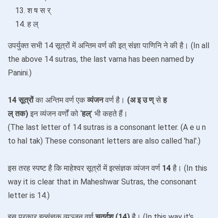
श ष स र्
ह ल्
उपर्युक्त सभी 14 सूत्रों में अन्तिम वर्ण की इत् संज्ञा पाणिनि ने की है। (In all
the above 14 sutras, the last varna has been named by
Panini.)
14 सूत्रों
का अन्तिम वर्ण एक
व्यंजन
वर्ण है।
(
अ इ उ ण्
से
ह
ल्
तक)
इन व्यंजन वर्णों को ‘
हल्
’ भी कहते हैं।
(The last letter of 14 sutras is a consonant letter. (A e u n
to hal tak) These consonant letters are also called 'hal'.)
इस तरह स्पष्ट है कि माहेश्वर सूत्रों में इत्संज्ञक व्यंजन वर्ण
14
है। (In this
way it is clear that in Maheshwar Sutras, the consonant
letter is 14.)
इस प्रकार इत्संज्ञक व्यञ्जन वर्ण
चतुर्दश (14)
है। (In this way it's