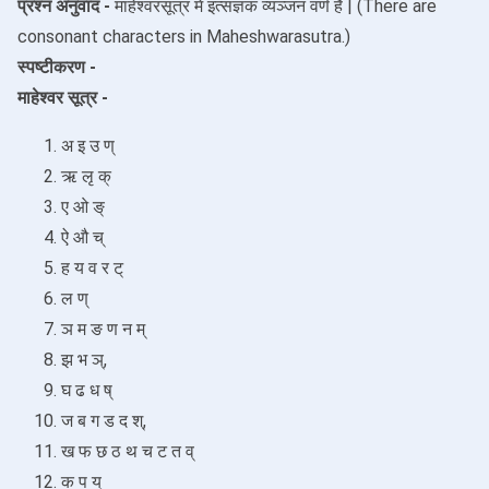
प्रश्न अनुवाद -
माहेश्वरसूत्र में इत्संज्ञक व्यञ्जन वर्ण हैं | (There are
consonant characters in Maheshwarasutra.)
स्पष्टीकरण -
माहेश्वर सूत्र -
अ इ उ ण्
ऋ लृ क्
ए ओ ङ्
ऐ औ च्
ह य व र ट्
ल ण्
ञ म ङ ण न म्
झ भ ञ्,
घ ढ ध ष्
ज ब ग ड द श्,
ख फ छ ठ थ च ट त व्
क प य्