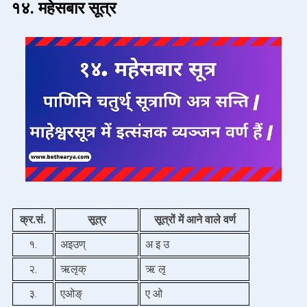
१४. महेसबार सूत्र
क्र.सं.
सूत्र
सूत्रों में आने वाले वर्ण
१.
अइउण् 
अ इ उ  
२.
ऋलृक्
ऋ लृ 
३.
एओङ्
ए ओ 