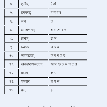
४.
ऐऔच्
ऐ औ 
५.
हयवरट्
ह य व र 
६.
लण्
ल
७.
ञमङणनम्
ञ म ङ ण न
८.
झभञ्
झ भ
९.
घढधष्
घ ढ ध
१०.
जबगडदश्
ज ब ग ड द 
११.
खफछठथचटतव्
ख फ छ ठ थ च ट त 
१२.
कपय्
क प 
१३.
शषसर्
श ष स 
१४.
हल्
ह 