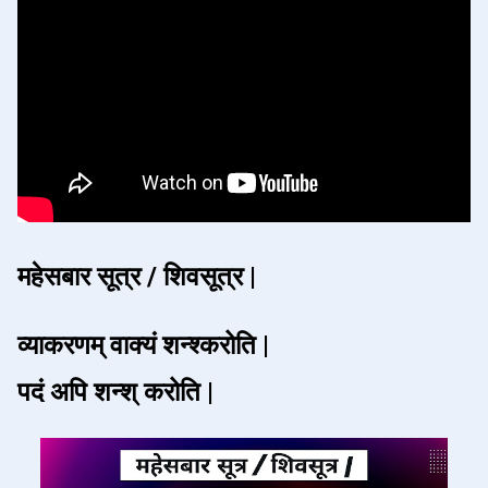
महेसबार सूत्र / शिवसूत्र |
व्याकरणम् वाक्यं शन्श्करोति |
पदं अपि शन्श् करोति |