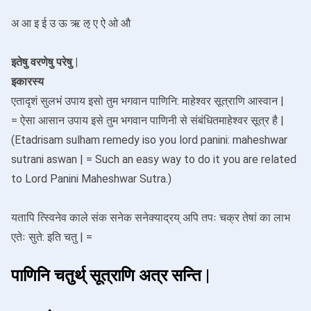
अ आ इ ई उ ऊ ऋ ऌ ए ऐ ओ औ
इतेषु वरणेषु परेषु |
इकारस्य
एतादृशं सुलभं उपाय इसो तुम भगवान पाणिनि: माहेश्वर सूत्राणि आस्वान |
= ऐसा आसान उपाय इसे तुम भगवान पाणिनी से संबंधितमाहेश्वर सूत्र है |
(Etadrisam sulham remedy iso you lord panini: maheshwar
sutrani aswan | = Such an easy way to do it you are related
to Lord Panini Maheshwar Sutra.)
यतापि त्स्विनेव काले संक सनेक सनेक्याद्रय् अपि तपः चक्र तेषां का लाभ
एतेः सुते: इति चतु | =
पाणिनि चतुर्थ् सूत्राणि अत्र सन्ति |